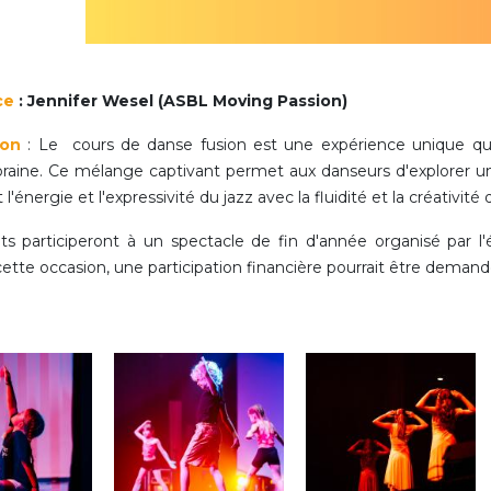
Activités périscolaires Uccle
+32 (0)2 375 31 35
ce
: Jennifer Wesel (ASBL Moving Passion)
cesame@apeee-bxl1-services.be
ion
: Le cours de danse fusion est une expérience unique qui
BE30 3100 2003 2711
aine. Ce mélange captivant permet aux danseurs d'explorer un
 l'énergie et l'expressivité du jazz avec la fluidité et la créativi
ts participeront à un spectacle de fin d'année organisé par l
Cantine
 cette occasion, une participation financière pourrait être dema
+32 (0)2 374 76 75
cantine@apeee-bxl1-services.be
BE10 3100 9205 4504
Casiers