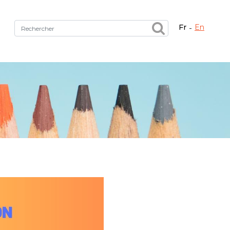
fr
en
Fermer X
tez le bon service !