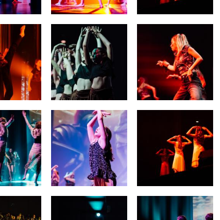
+32 (0)2 373 87 68
casiers@apeee-bxl1-services.be
BE52 3101 4777 1809
Coordination & Direction
+32 (0)2 375 94 84
coordination@apeee-bxl1-services.be
Garderie Berkendael
+32 (0)472 07 35 25
periscolaire.berkendael@apeee-bxl1-services.be