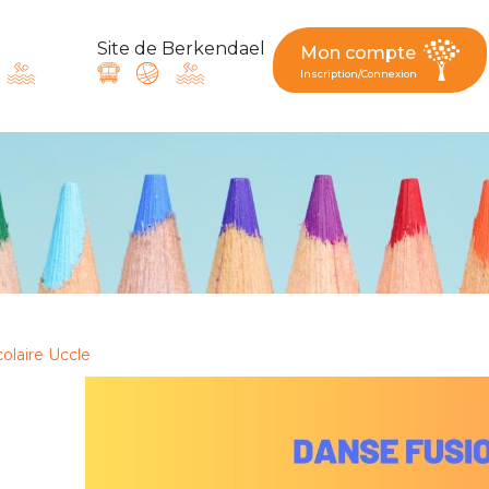
Site de Berkendael
Mon compte
Inscription/Connexion
ande, suggestion : contac
Activités périscolaires Berkendael
+32 (0)472 07 35 25
colaire Uccle
periscolaire.berkendael@apeee-bxl1-services.be
BE91 3631 6790 0976