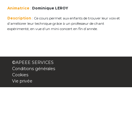
periscolaire.berkendael@apeee-bxl1-
Animatrice
:
Dominique LEROY
services.be
Description
: Ce cours permet aux enfants de trouver leur voix et
BE91 3631 6790 0976
d’améliorer leur technique grâce à un professeur de chant
expérimenté, en vue d’un mini concert en fin d’année.
Activités périscolaires Uccle
+32 (0)2 375 31 35
©APEEE SERVICES
Conditions générales
cesame@apeee-bxl1-services.be
Cookies
Vie privée
BE30 3100 2003 2711
Cantine
+32 (0)2 374 76 75
cantine@apeee-bxl1-services.be