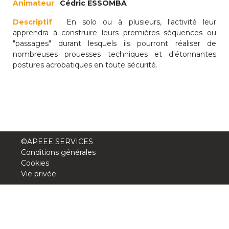
Animateur
:
Cédric ESSOMBA
periscolaire.berkendael@apeee-bxl1-
Descriptif
services.be
: En solo ou à plusieurs, l'activité leur
apprendra à construire leurs premières séquences ou
BE91 3631 6790 0976
"passages" durant lesquels ils pourront réaliser de
nombreuses prouesses techniques et d'étonnantes
postures acrobatiques en toute sécurité.
Activités périscolaires Uccle
+32 (0)2 375 31 35
cesame@apeee-bxl1-services.be
BE30 3100 2003 2711
©APEEE SERVICES
Conditions générales
Cookies
Vie privée
Cantine
+32 (0)2 374 76 75
cantine@apeee-bxl1-services.be