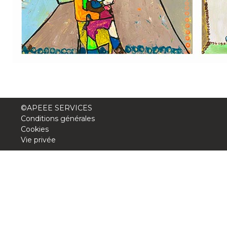
Lockers
+32 (0)2 373 87 68
casiers@apeee-bxl1-services.be
BE52 3101 4777 1809
Natation (toutes les écoles)
©APEEE SERVICES
Conditions générales
+32 (0)2 375 31 35
Cookies
Vie privée
natation@apeee-bxl1-services.be
BE30 3100 2003 2711
Transport
+32 (0)2 374 70 46