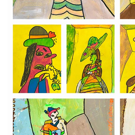
Garderie Berkendael
+32 (0)472 07 35 25
periscolaire.berkendael@apeee-bxl1-
services.be
BE91 3631 6790 0976
Garderie Uccle
+32 (0)2 375 31 35
garderie@apeee-bxl1-services.be
BE72 3100 8650 7316