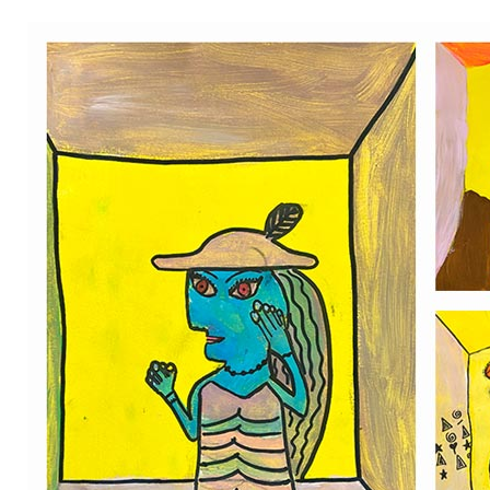
BE10 3100 9205 4504
Casiers
+32 (0)2 373 87 68
casiers@apeee-bxl1-services.be
BE52 3101 4777 1809
Coordination & Direction
+32 (0)2 375 94 84
coordination@apeee-bxl1-services.be