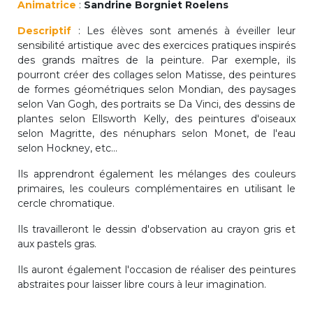
Animatrice
:
Sandrine Borgniet Roelens
periscolaire.berkendael@apeee-bxl1-
services.be
Descriptif
: Les élèves sont amenés à éveiller leur
sensibilité artistique avec des exercices pratiques inspirés
BE91 3631 6790 0976
des grands maîtres de la peinture. Par exemple, ils
pourront créer des collages selon Matisse, des peintures
de formes géométriques selon Mondian, des paysages
selon Van Gogh, des portraits se Da Vinci, des dessins de
Activités périscolaires Uccle
plantes selon Ellsworth Kelly, des peintures d'oiseaux
selon Magritte, des nénuphars selon Monet, de l'eau
+32 (0)2 375 31 35
selon Hockney, etc...
cesame@apeee-bxl1-services.be
Ils apprendront également les mélanges des couleurs
primaires, les couleurs complémentaires en utilisant le
BE30 3100 2003 2711
cercle chromatique.
Ils travailleront le dessin d'observation au crayon gris et
aux pastels gras.
Cantine
Ils auront également l'occasion de réaliser des peintures
+32 (0)2 374 76 75
abstraites pour laisser libre cours à leur imagination.
cantine@apeee-bxl1-services.be