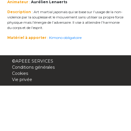
Animateur
:
Aurélien Lenaerts
periscolaire.berkendael@apeee-bxl1-
Description
: Art martial japonais qui se base sur l’usage de la non-
services.be
violence par la souplesse et le mouvement sans utiliser sa propre force
physique mais l’énergie de l’adversaire. Il vise à atteindre l’harmonie
BE91 3631 6790 0976
du corps et de l’esprit.
Matériel à apporter
:
Kimono obligatoire
Activités périscolaires Uccle
+32 (0)2 375 31 35
©APEEE SERVICES
Conditions générales
cesame@apeee-bxl1-services.be
Cookies
Vie privée
BE30 3100 2003 2711
Cantine
+32 (0)2 374 76 75
cantine@apeee-bxl1-services.be