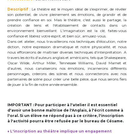
periscolaire.berkendael@apeee-bxl1-
Descriptif
: Le théâtre est le moyen idéal de s'exprimer, de révéler
services.be
son potentiel, de vivre pleinement ses émotions, de grandir et de
prendre confiance en soi. Mais le théâtre, c'est aussi le partage, la
BE91 3631 6790 0976
création de liens et l'établissement de contacts dans un
environnement bienveillant. L'imagination est la clé, faites-vous
confiance et libérez votre esprit, et bien sûr, amusez-vous.
Dans cet atelier, nous travaillerons nos techniques d'élocution, notre
Activités périscolaires Uccle
diction, notre expression dramatique et notre physicalité, et nous
nous efforcerons de maîtriser diverses techniques d'interprétation. A
travers les écrits d'auteurs anglais et américains, tels que Shakespeare,
+32 (0)2 375 31 35
Oscar Wilde, Arthur Miller, Tennessee Williams, David Mamet et
d'autres, nous canaliserons nos émotions, incarnerons différents
cesame@apeee-bxl1-services.be
personnages, créerons des scènes et nous connecterons avec nos
partenaires de scène pour créer une belle pièce, que nous serons fiers
BE30 3100 2003 2711
de jouer à la fin de notre année ensemble.
IMPORTANT : Pour participer à l'atelier il est essentiel
Cantine
d'avoir une bonne maîtrise de l'Anglais, à l'écrit comme à
l'oral. Si un élève ne répond pas à ce critère, l'inscription
+32 (0)2 374 76 75
à l'activité pourra être refusée par le bureau de Césame.
cantine@apeee-bxl1-services.be
♦
L'inscription au théâtre implique un engagement