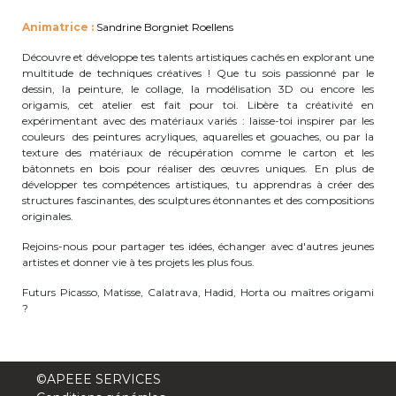
periscolaire.berkendael@apeee-bxl1-
Animatrice :
Sandrine Borgniet Roellens
services.be
Découvre et développe tes talents artistiques cachés en explorant une
BE91 3631 6790 0976
multitude de techniques créatives ! Que tu sois passionné par le
dessin, la peinture, le collage, la modélisation 3D ou encore les
origamis, cet atelier est fait pour toi. Libère ta créativité en
expérimentant avec des matériaux variés : laisse-toi inspirer par les
couleurs des peintures acryliques, aquarelles et gouaches, ou par la
Activités périscolaires Uccle
texture des matériaux de récupération comme le carton et les
bâtonnets en bois pour réaliser des œuvres uniques. En plus de
+32 (0)2 375 31 35
développer tes compétences artistiques, tu apprendras à créer des
structures fascinantes, des sculptures étonnantes et des compositions
cesame@apeee-bxl1-services.be
originales.
BE30 3100 2003 2711
Rejoins-nous pour partager tes idées, échanger avec d'autres jeunes
artistes et donner vie à tes projets les plus fous.
Futurs Picasso, Matisse, Calatrava, Hadid, Horta ou maîtres origami
?
Cantine
+32 (0)2 374 76 75
©APEEE SERVICES
cantine@apeee-bxl1-services.be