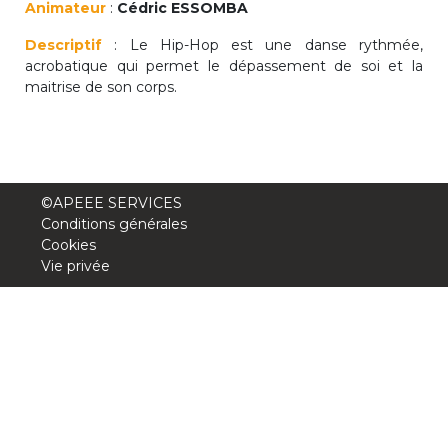
Animateur
:
Cédric ESSOMBA
periscolaire.berkendael@apeee-bxl1-
services.be
Descriptif
: Le Hip-Hop est une danse rythmée,
acrobatique qui permet le dépassement de soi et la
BE91 3631 6790 0976
maitrise de son corps.
Activités périscolaires Uccle
+32 (0)2 375 31 35
©APEEE SERVICES
Conditions générales
cesame@apeee-bxl1-services.be
Cookies
Vie privée
BE30 3100 2003 2711
Cantine
+32 (0)2 374 76 75
cantine@apeee-bxl1-services.be