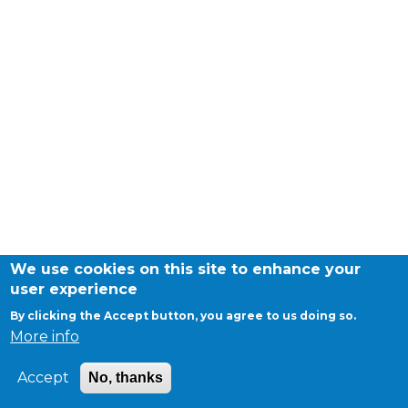
periscolaire.berkendael@apeee-bxl1-
services.be
BE91 3631 6790 0976
Activités périscolaires Uccle
+32 (0)2 375 31 35
cesame@apeee-bxl1-services.be
BE30 3100 2003 2711
We use cookies on this site to enhance your
user experience
By clicking the Accept button, you agree to us doing so.
Cantine
More info
+32 (0)2 374 76 75
Accept
No, thanks
cantine@apeee-bxl1-services.be