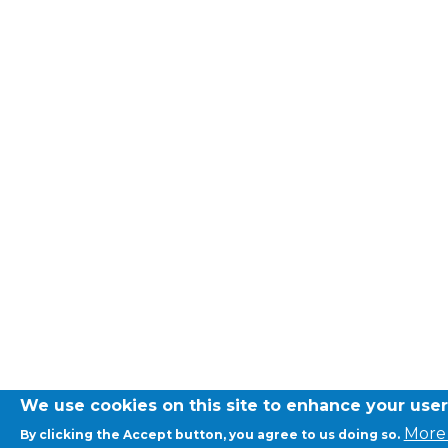
transport@apeee-bxl1-services.be
BE77 3100 8642 2642
We use cookies on this site to enhance your use
More 
By clicking the Accept button, you agree to us doing so.