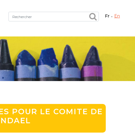
fr
en
Fermer X
tez le bon service !
S POUR LE COMITE DE
ENDAEL