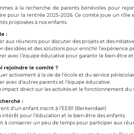
+32 (0)2 373 87 68
mes à la recherche de parents bénévoles pour rejoin
aire pour la rentrée 2025-2026. Ce comité joue un rôle es
casiers@apeee-bxl1-services.be
ités proposées à nos enfants.
BE52 3101 4777 1809
le :
per aux réunions pour discuter des projets et des initiative
r des idées et des solutions pour enrichir l’expérience pé
Coordination & Direction
orer avec l’équipe éducative pour garantir le bien-être 
+32 (0)2 375 94 84
 rejoindre le comité ?
uer activement à la vie de l’école et du service périscolai
coordination@apeee-bxl1-services.be
er avec d’autres parents et l’équipe éducative.
n impact direct sur les activités et le fonctionnement du 
echerché :
Garderie Berkendael
rent d’un enfant inscrit à l’EEB1 (Berkendael)
n intérêt pour l’éducation et le bien-être des enfants.
+32 (0)472 07 35 25
rêt à consacrer un peu de temps pour participer aux réun
periscolaire.berkendael@apeee-bxl1-services.be