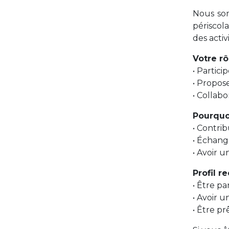
Nous som
périscol
des activ
Votre rô
• Partici
• Propose
• Collab
Pourquoi
• Contrib
• Échang
• Avoir u
Profil r
• Être pa
• Avoir u
• Être p