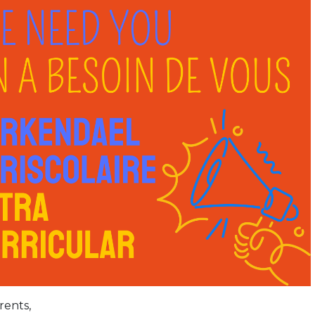
Activités périscolaires Uccle
+32 (0)2 375 31 35
cesame@apeee-bxl1-services.be
BE30 3100 2003 2711
Cantine
+32 (0)2 374 76 75
cantine@apeee-bxl1-services.be
BE10 3100 9205 4504
Casiers
rents,