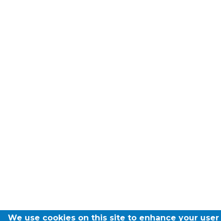
Garderie Berkendael
+32 (0)472 07 35 25
periscolaire.berkendael@apeee-bxl1-
services.be
BE91 3631 6790 0976
Garderie Uccle
+32 (0)2 375 31 35
garderie@apeee-bxl1-services.be
BE72 3100 8650 7316
We use cookies on this site to enhance your user