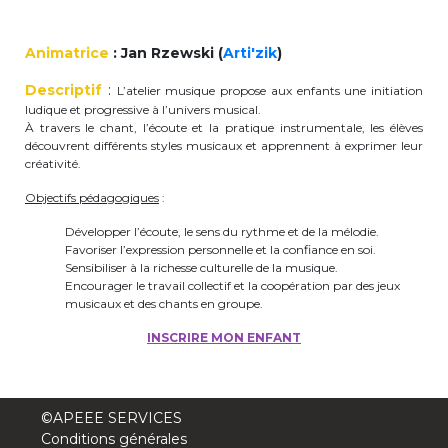
periscolaire.berkendael@apeee-bxl1-
services.be
Animatrice
: Jan Rzewski (
Arti'zik
)
BE91 3631 6790 0976
Descriptif
:
L’atelier musique propose aux enfants une initiation
ludique et progressive à l’univers musical.
À travers le chant, l’écoute et la pratique instrumentale, les élèves
découvrent différents styles musicaux et apprennent à exprimer leur
Activités périscolaires Uccle
créativité.
Objectifs pédagogiques
:
+32 (0)2 375 31 35
Développer l’écoute, le sens du rythme et de la mélodie.
cesame@apeee-bxl1-services.be
Favoriser l’expression personnelle et la confiance en soi.
Sensibiliser à la richesse culturelle de la musique.
BE30 3100 2003 2711
Encourager le travail collectif et la coopération par des jeux
musicaux et des chants en groupe.
INSCRIRE MON ENFANT
Cantine
+32 (0)2 374 76 75
©APEEE SERVICES
cantine@apeee-bxl1-services.be
Conditions générales