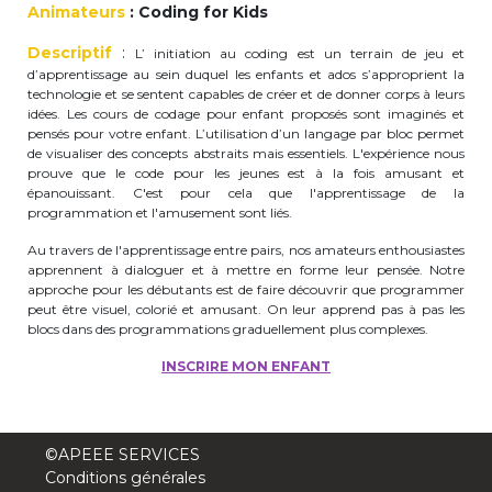
Animateurs
: Coding for Kids
periscolaire.berkendael@apeee-bxl1-
services.be
Descriptif
:
L’ initiation au coding est un terrain de jeu et
d’apprentissage au sein duquel les enfants et ados s’approprient la
BE91 3631 6790 0976
technologie et se sentent capables de créer et de donner corps à leurs
idées. Les cours de codage pour enfant proposés sont imaginés et
pensés pour votre enfant. L’utilisation d’un langage par bloc permet
de visualiser des concepts abstraits mais essentiels. L'expérience nous
Activités périscolaires Uccle
prouve que le code pour les jeunes est à la fois amusant et
épanouissant. C'est pour cela que l'apprentissage de la
programmation et l'amusement sont liés.
+32 (0)2 375 31 35
Au travers de l'apprentissage entre pairs, nos amateurs enthousiastes
cesame@apeee-bxl1-services.be
apprennent à dialoguer et à mettre en forme leur pensée. Notre
approche pour les débutants est de faire découvrir que programmer
BE30 3100 2003 2711
peut être visuel, colorié et amusant. On leur apprend pas à pas les
blocs dans des programmations graduellement plus complexes.
INSCRIRE MON ENFANT
Cantine
+32 (0)2 374 76 75
©APEEE SERVICES
Conditions générales
cantine@apeee-bxl1-services.be