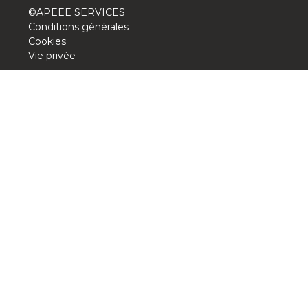
©APEEE SERVICES
BE10 3100 9205 4504
Conditions générales
Cookies
Vie privée
Casiers
+32 (0)2 373 87 68
casiers@apeee-bxl1-services.be
BE52 3101 4777 1809
Coordination & Direction
+32 (0)2 375 94 84
coordination@apeee-bxl1-services.be