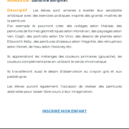
Animatrice :
Sandrine Borgniet
periscolaire.berkendael@apeee-bxl1-
Descriptif
: Les élèves sont amenés à éveiller leur sensibilité
services.be
artistique avec des exercices pratiques inspirés des grands maîtres de
la peinture.
BE91 3631 6790 0976
Par exemple ils pourront créer des collages selon Matisse, des
peintures de formes géométriques selon Mondrian, des paysages selon
Van Gogh, des portraits selon De Vinci, des dessins de plantes selon
Ellsworth Kelly, des peintures d'oiseaux selon Magritte, des nénuphars
Activités périscolaires Uccle
selon Monet, de l'eau selon Hockney etc.
Ils apprendront les mélanges des couleurs primaires (gouache), les
+32 (0)2 375 31 35
couleurs complémentaires en utilisant le cercle chromatique.
cesame@apeee-bxl1-services.be
Ils travailleront aussi le dessin d'observation au crayon gris et aux
pastels gras.
BE30 3100 2003 2711
Les élèves auront également l'occasion de réaliser des peintures
abstraites pour laisser libre cours à leur imagination.
Cantine
INSCRIRE MON ENFANT
+32 (0)2 374 76 75
cantine@apeee-bxl1-services.be