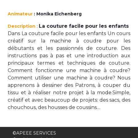
periscolaire.berkendael@apeee-bxl1-
services.be
Animateur
: Monika Eichenberg
BE91 3631 6790 0976
La couture facile pour les enfants
Description
:
Dans La couture facile pour les enfants Un cours
créatif sur la machine à coudre pour les
débutants et les passionnés de couture. Des
Activités périscolaires Uccle
instructions pas à pas et une introduction aux
+32 (0)2 375 31 35
principaux termes et techniques de couture.
Comment fonctionne une machine à coudre?
cesame@apeee-bxl1-services.be
Comment utiliser une machine à coudre? Nous
BE30 3100 2003 2711
apprenons à dessiner des Patrons, à couper du
tissu et à réaliser notre projet à la mode.Simple,
créatif et avec beaucoup de projets: des sacs, des
chouchous, des housses de coussins....
Cantine
+32 (0)2 374 76 75
©APEEE SERVICES
cantine@apeee-bxl1-services.be