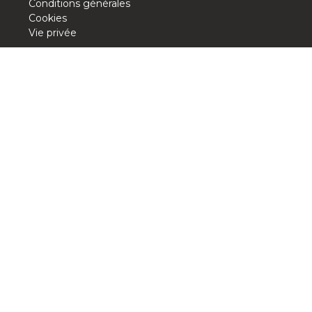
Conditions générales
BE10 3100 9205 4504
Cookies
Vie privée
Casiers
+32 (0)2 373 87 68
casiers@apeee-bxl1-services.be
BE52 3101 4777 1809
Coordination & Direction
+32 (0)2 375 94 84
coordination@apeee-bxl1-services.be