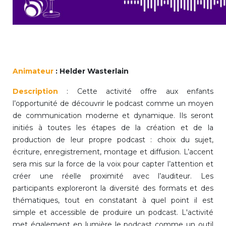
periscolaire.berkendael@apeee-bxl1-
services.be
BE91 3631 6790 0976
Animateur
: Helder
Wasterlain
Activités périscolaires Uccle
Description
: Cette activité offre aux enfants
+32 (0)2 375 31 35
l’opportunité de découvrir le podcast comme un moyen
de communication moderne et dynamique. Ils seront
cesame@apeee-bxl1-services.be
initiés à toutes les étapes de la création et de la
BE30 3100 2003 2711
production de leur propre podcast : choix du sujet,
écriture, enregistrement, montage et diffusion. L’accent
sera mis sur la force de la voix pour capter l’attention et
créer une réelle proximité avec l’auditeur. Les
Cantine
participants exploreront la diversité des formats et des
thématiques, tout en constatant à quel point il est
+32 (0)2 374 76 75
simple et accessible de produire un podcast. L'activité
cantine@apeee-bxl1-services.be
met également en lumière le podcast comme un outil