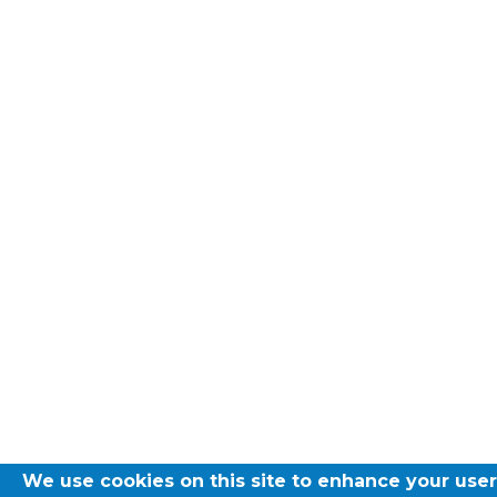
transport@apeee-bxl1-services.be
BE77 3100 8642 2642
We use cookies on this site to enhance your use