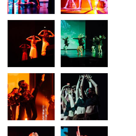
BE10 3100 9205 4504
Casiers
+32 (0)2 373 87 68
casiers@apeee-bxl1-services.be
BE52 3101 4777 1809
Coordination & Direction
+32 (0)2 375 94 84
coordination@apeee-bxl1-services.be