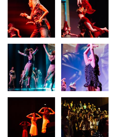
Garderie Berkendael
+32 (0)472 07 35 25
periscolaire.berkendael@apeee-bxl1-
services.be
BE91 3631 6790 0976
Garderie Uccle
+32 (0)2 375 31 35
garderie@apeee-bxl1-services.be
BE72 3100 8650 7316