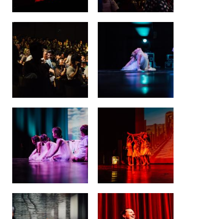
Lockers
+32 (0)2 373 87 68
casiers@apeee-bxl1-services.be
BE52 3101 4777 1809
Natation (toutes les écoles)
+32 (0)2 375 31 35
natation@apeee-bxl1-services.be
BE30 3100 2003 2711
Transport
+32 (0)2 374 70 46