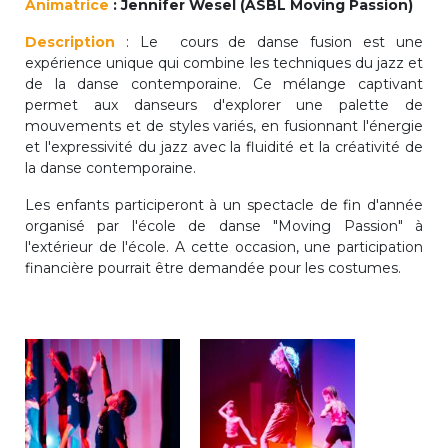
Animatrice
: Jennifer Wesel (ASBL Moving Passion)
periscolaire.berkendael@apeee-bxl1-
Description
: Le cours de danse fusion est une
services.be
expérience unique qui combine les techniques du jazz et
BE91 3631 6790 0976
de la danse contemporaine. Ce mélange captivant
permet aux danseurs d'explorer une palette de
mouvements et de styles variés, en fusionnant l'énergie
et l'expressivité du jazz avec la fluidité et la créativité de
Activités périscolaires Uccle
la danse contemporaine.
+32 (0)2 375 31 35
Les enfants participeront à un spectacle de fin d'année
organisé par l'école de danse "Moving Passion" à
cesame@apeee-bxl1-services.be
l'extérieur de l'école. A cette occasion, une participation
financière pourrait être demandée pour les costumes.
BE30 3100 2003 2711
Cantine
+32 (0)2 374 76 75
cantine@apeee-bxl1-services.be