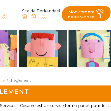
Site de Berkendael
Mon compte
Inscription/Connexion
ande, suggestion : contac
Activités périscolaires Berkendael
+32 (0)472 07 35 25
rie
Règlement
periscolaire.berkendael@apeee-bxl1-services.be
LEMENT
BE91 3631 6790 0976
Services – Césame est un service fourni par et pour les 