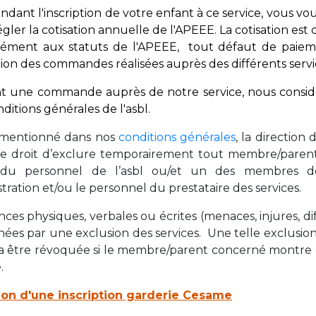
dant l'inscription de votre enfant à ce service, vous 
Activités périscolaires Uccle
gler la cotisation annuelle de l'APEEE. La cotisation est 
ment aux statuts de l'APEEE, tout défaut de paiemen
+32 (0)2 375 31 35
tion des commandes réalisées auprès des différents servi
cesame@apeee-bxl1-services.be
nt une commande auprès de notre service, nous consi
BE30 3100 2003 2711
nditions générales
de l'asbl.
entionné dans nos
conditions générales
, la direction
le droit d’exclure temporairement tout membre/parent
Cantine
is du personnel de l’asbl ou/et un des membres d
tration et/ou le personnel du prestataire des services.
+32 (0)2 374 76 75
nces physiques, verbales ou écrites (menaces, injures, di
cantine@apeee-bxl1-services.be
nées par une exclusion des services. Une telle exclusion 
BE10 3100 9205 4504
a être révoquée si le membre/parent concerné montre de
.
ion d'une inscription garderie Cesame
Casiers