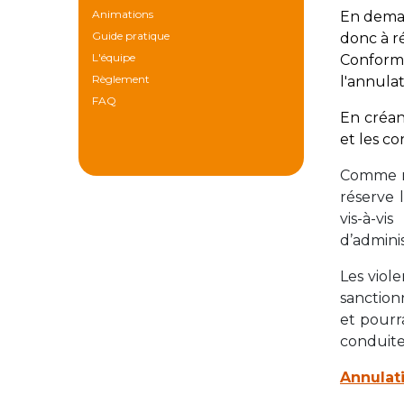
Animations
En deman
Guide pratique
donc à ré
L'équipe
Conformé
Règlement
l'annula
FAQ
En créa
et
les co
Comme m
réserve 
vis-à-v
d’adminis
Les viole
sanction
et pourr
conduite
Annulat