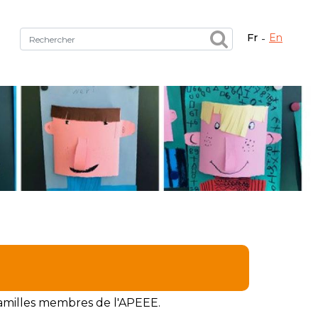
fr
en
Fermer X
tez le bon service !
familles membres de l'APEEE.