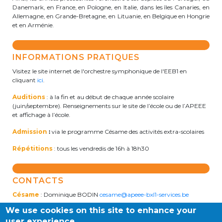
Danemark, en France, en Pologne, en Italie, dans les îles Canaries, en
BE10 3100 9205 4504
Allemagne, en Grande-Bretagne, en Lituanie, en Belgique en Hongrie
et en Arménie.
Casiers
INFORMATIONS PRATIQUES
Visitez le site internet de l'orchestre symphonique de l'EEB1 en
+32 (0)2 373 87 68
cliquant
ici
.
casiers@apeee-bxl1-services.be
Auditions
: à la fin et au début de chaque année scolaire
(juin/septembre). Renseignements sur le site de l’école ou de l’APEEE
BE52 3101 4777 1809
et affichage à l’école.
Admission
:
via le programme Césame des activités extra-scolaires
Coordination & Direction
Répétitions
: tous les vendredis de 16h à 18h30
+32 (0)2 375 94 84
CONTACTS
coordination@apeee-bxl1-services.be
Césame
: Dominique BODIN
cesame@apeee-bxl1-services.be
We use cookies on this site to enhance your
Chef d'orchestre
: Arman
user experience
SIMONYAN
armansimonian@gmail.com