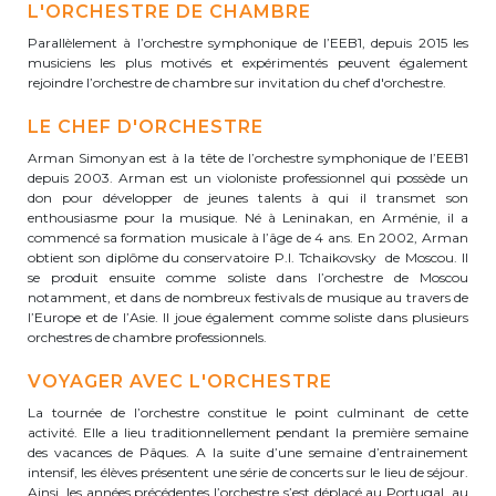
L'ORCHESTRE DE CHAMBRE
periscolaire.berkendael@apeee-bxl1-
Parallèlement à l’orchestre symphonique de l’EEB1, depuis 2015 les
services.be
musiciens les plus motivés et expérimentés peuvent également
rejoindre l’orchestre de chambre sur invitation du chef d'orchestre.
BE91 3631 6790 0976
LE CHEF D'ORCHESTRE
Arman Simonyan est à la tête de l’orchestre symphonique de l’EEB1
Activités périscolaires Uccle
depuis 2003. Arman est un violoniste professionnel qui possède un
don pour développer de jeunes talents à qui il transmet son
enthousiasme pour la musique. Né à Leninakan, en Arménie, il a
+32 (0)2 375 31 35
commencé sa formation musicale à l’âge de 4 ans. En 2002, Arman
obtient son diplôme du conservatoire P.I. Tchaikovsky de Moscou. Il
cesame@apeee-bxl1-services.be
se produit ensuite comme soliste dans l’orchestre de Moscou
notamment, et dans de nombreux festivals de musique au travers de
BE30 3100 2003 2711
l’Europe et de l’Asie. Il joue également comme soliste dans plusieurs
orchestres de chambre professionnels.
VOYAGER AVEC L'ORCHESTRE
Cantine
La tournée de l’orchestre constitue le point culminant de cette
activité. Elle a lieu traditionnellement pendant la première semaine
+32 (0)2 374 76 75
des vacances de Pâques. A la suite d’une semaine d’entrainement
intensif, les élèves présentent une série de concerts sur le lieu de séjour.
cantine@apeee-bxl1-services.be
Ainsi, les années précédentes l’orchestre s’est déplacé au Portugal, au