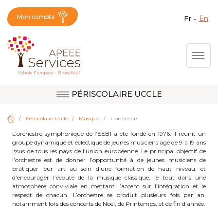
Mon compte
fr
en
Fermer X
Aller
Togg
au
contenu
principal
PÉRISCOLAIRE UCCLE
Question, avis,
Site d'Uccle
demande, suggestion :
Périscolaire Uccle
Musique
L'orchestre
contactez le bon
L’orchestre symphonique de l’EEB1 a été fondé en 1976. Il réunit un
groupe dynamique et éclectique de jeunes musiciens âgé de 9 à 19 ans
service !
Site de Berkendael
issus de tous les pays de l’union européenne. Le principal objectif de
l’orchestre est de donner l’opportunité à de jeunes musiciens de
pratiquer leur art au sein d’une formation de haut niveau, et
d’encourager l’écoute de la musique classique, le tout dans une
atmosphère conviviale en mettant l’accent sur l’intégration et le
Activités périscolaires Berkendael
respect de chacun. L’orchestre se produit plusieurs fois par an,
notamment lors des concerts de Noël, de Printemps, et de fin d’année.
+32 (0)472 07 35 25